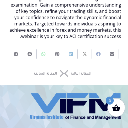
examination. Gain a comprehensive understanding
of key topics, refine your trading skills, and boost
your confidence to navigate the dynamic financial
markets. Targeted towards individuals aspiring to
achieve excellence in forex and money markets, this
webinar is your key to ACI certification success.
Share
Share
Share
Pin
Share
Share
Share
Email
on
on
on
on
on
on
on
this
المقالة التالية
المقالة السابقة
elegram
Reddit
WhatsApp
Pinterest
LinkedIn
Twitter
Facebook
VIFM
Homepage
0