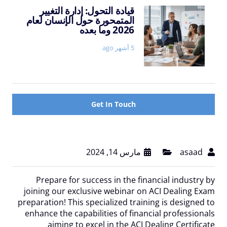
والسلع
قيادة التحول: إدارة التغيير
قيادة
المتمحورة حول الإنسان لعام
(FICC):
التحول:
2026 وما بعده
فهم
إدارة
الأسواق
التغيير
5 أشهر ago
المالية
المتمحورة
حول
الإنسان
لعام
2026
Get In Touch
وما
بعده
asaad
مارس 14, 2024
Prepare for success in the financial industry by
joining our exclusive webinar on ACI Dealing Exam
preparation! This specialized training is designed to
enhance the capabilities of financial professionals
aiming to excel in the ACI Dealing Certificate