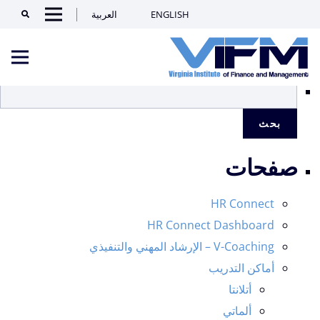
الرئيسية
/ Locations / دالاس
ENGLISH
العربية
Search
دالاس
عرض ⁦2⁩ من كل النتائج
Menu
VIFM
البحث
عن:
Homepage
nu
صفحات
HR Connect
HR Connect Dashboard
V-Coaching – الإرشاد المهني والتنفيذي
أماكن التدريب
أتلانتا
ألماتي