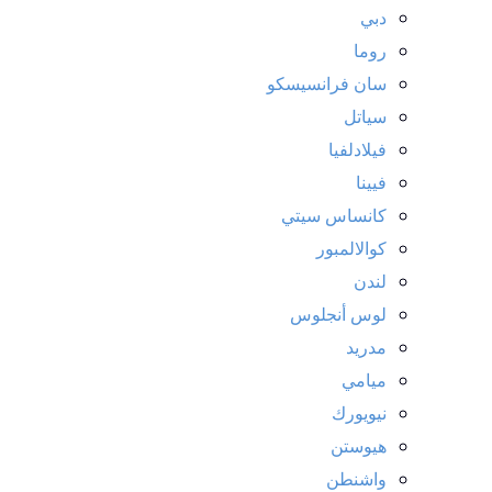
دبي
روما
سان فرانسيسكو
سياتل
فيلادلفيا
فيينا
كانساس سيتي
كوالالمبور
لندن
لوس أنجلوس
مدريد
ميامي
نيويورك
هيوستن
واشنطن